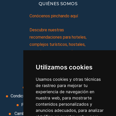
QUIÉNES SOMOS
Conócenos pinchando aquí
Descubre nuestras
recomendaciones para hoteles,
complejos turísticos, hostales,
vacaciones, paquetes de
viajes, y mucho más!
Utilizamos cookies
MI AGENCIA
Usamos cookies y otras técnicas
de rastreo para mejorar tu
Aviso legal
Condiciones de uso
experiencia de navegación en
Condiciones Generales
Ley de Viajes Combinados
nuestra web, para mostrarte
contenidos personalizados y
Política de privacidad
Uso de cookies
anuncios adecuados, para analizar
Cambiar preferencias de cookies
Area privada