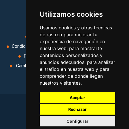
viajes, y mucho más!
Utilizamos cookies
MI AGENCIA
Usamos cookies y otras técnicas
de rastreo para mejorar tu
Aviso legal
Condiciones de uso
experiencia de navegación en
Condiciones Generales
Ley de Viajes Combinados
nuestra web, para mostrarte
contenidos personalizados y
Política de privacidad
Uso de cookies
anuncios adecuados, para analizar
Cambiar preferencias de cookies
Area privada
el tráfico en nuestra web y para
Contacto
comprender de donde llegan
nuestros visitantes.
Aceptar
Rechazar
©
2026
. Todos los derechos reservados
.
Configurar
Aviso legal